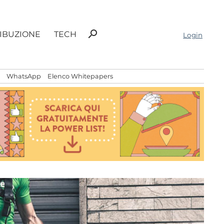
Ricerca
search
RIBUZIONE
TECH
Login
per:
WhatsApp
Elenco Whitepapers