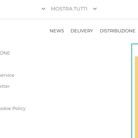
keyboard_arrow_down
keyboard_arrow_down
MOSTRA TUTTI
NEWS
DELIVERY
DISTRIBUZIONE
ZIONE
Service
etter
ookie Policy