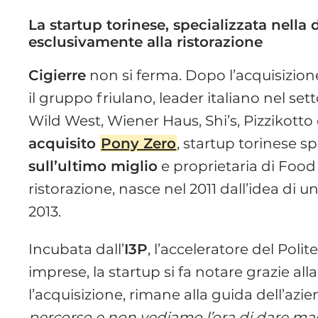
La startup torinese, specializzata nella 
esclusivamente alla ristorazione
Cigierre
non si ferma. Dopo l’acquisizion
il gruppo friulano, leader italiano nel se
Wild West, Wiener Haus, Shi’s, Pizzikotto 
acquisito
Pony Zero
, startup torinese sp
sull’ultimo miglio
e proprietaria di Food 
ristorazione, nasce nel 2011 dall’idea di u
2013.
Incubata dall’
I3P
, l’acceleratore del Poli
imprese, la startup si fa notare grazie all
l’acquisizione, rimane alla guida dell’azi
percorso e non vediamo l’ora di dare m