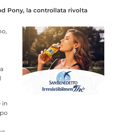
od Pony, la controllata rivolta
ho,
la
l
 in
opo
no