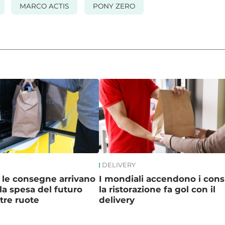
MARCO ACTIS
PONY ZERO
DELIVERY
r le consegne arrivano
I mondiali accendono i con
la spesa del futuro
la ristorazione fa gol con il
tre ruote
delivery