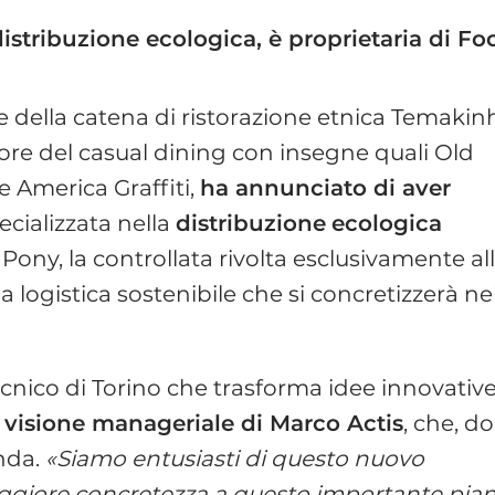
distribuzione ecologica, è proprietaria di Fo
e della catena di ristorazione etnica Temakin
ttore del casual dining con insegne quali Old
e America Graffiti,
ha annunciato di aver
ecializzata nella
distribuzione
ecologica
Pony, la controllata rivolta esclusivamente al
na logistica sostenibile che si concretizzerà ne
tecnico di Torino che trasforma idee innovative
a
visione manageriale di Marco Actis
, che, d
enda.
«Siamo entusiasti di questo nuovo
aggiore concretezza a questo importante pia